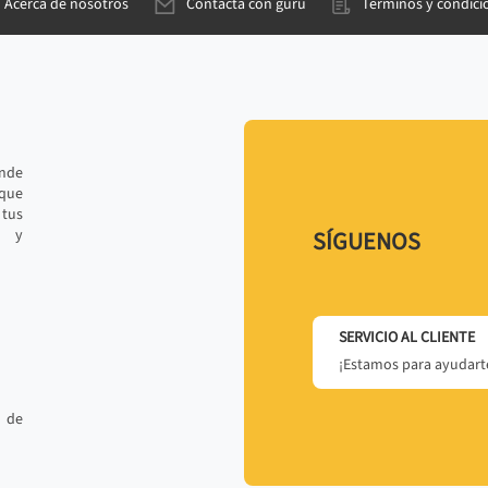
Acerca de nosotros
Contacta con gurú
Términos y condici
ande
 que
tus
r y
SÍGUENOS
SERVICIO AL CLIENTE
¡Estamos para ayudarte
 de