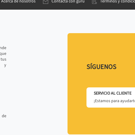
Acerca de nosotros
Contacta con gurú
Términos y condici
ande
 que
tus
r y
SÍGUENOS
SERVICIO AL CLIENTE
¡Estamos para ayudarte
 de