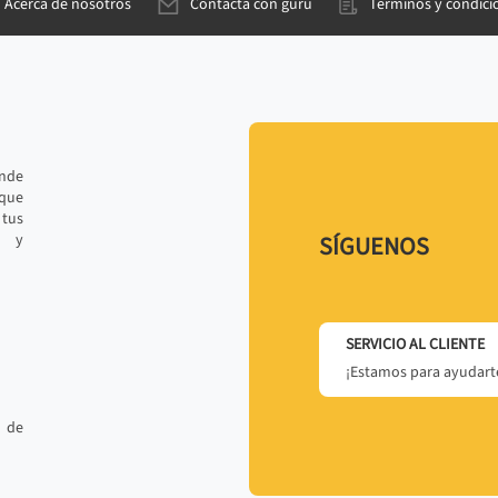
Acerca de nosotros
Contacta con gurú
Términos y condici
ande
 que
tus
r y
SÍGUENOS
SERVICIO AL CLIENTE
¡Estamos para ayudarte
 de