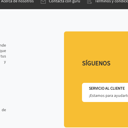
Acerca de nosotros
Contacta con gurú
Términos y condici
ande
 que
tus
r y
SÍGUENOS
SERVICIO AL CLIENTE
¡Estamos para ayudarte
 de