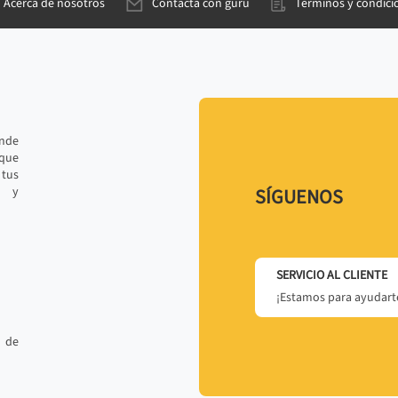
Acerca de nosotros
Contacta con gurú
Términos y condici
ande
 que
tus
r y
SÍGUENOS
SERVICIO AL CLIENTE
¡Estamos para ayudarte
 de