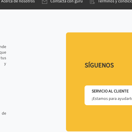
Acerca de nosotros
Contacta con gurú
Términos y condici
ande
 que
tus
r y
SÍGUENOS
SERVICIO AL CLIENTE
¡Estamos para ayudarte
 de