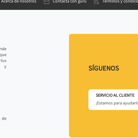
Acerca de nosotros
Contacta con gurú
Términos y condici
ande
 que
tus
r y
SÍGUENOS
SERVICIO AL CLIENTE
¡Estamos para ayudarte
 de