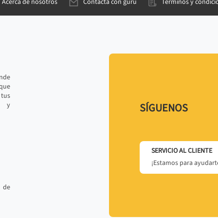
Acerca de nosotros
Contacta con gurú
Términos y condici
ande
 que
tus
r y
SÍGUENOS
SERVICIO AL CLIENTE
¡Estamos para ayudarte
 de